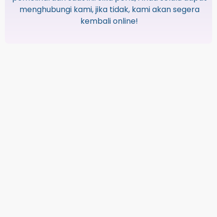
menghubungi kami, jika tidak, kami akan segera
kembali online!